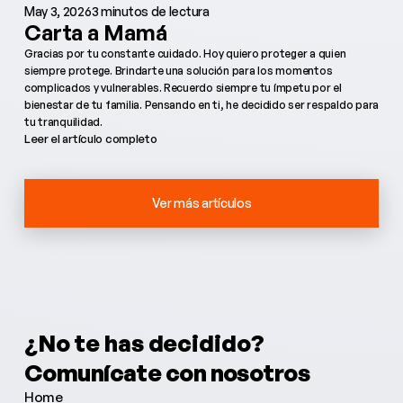
May 3, 2026
3 minutos de lectura
Carta a Mamá
Gracias por tu constante cuidado. Hoy quiero proteger a quien
siempre protege. Brindarte una solución para los momentos
complicados y vulnerables. Recuerdo siempre tu ímpetu por el
bienestar de tu familia. Pensando en ti, he decidido ser respaldo para
tu tranquilidad.
Leer el artículo completo
Ver más artículos
¿No te has decidido?
¿Necesitas más información?
Comunícate con nosotros
¿Tienes alguna pregunta?
Home