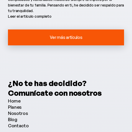
bienestar de tu familia. Pensando en ti, he decidido ser respaldo para
tu tranquilidad.
Leer el artículo completo
Ver más artículos
¿No te has decidido?
¿Necesitas más información?
Comunícate con nosotros
¿Tienes alguna pregunta?
Home
Planes
Nosotros
Blog
Contacto